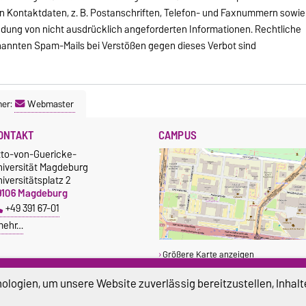
en Kontaktdaten, z. B. Postanschriften, Telefon- und Faxnummern sowie
ndung von nicht ausdrücklich angeforderten Informationen. Rechtliche
nannten Spam-Mails bei Verstößen gegen dieses Verbot sind
ner:
Webmaster
ONTAKT
CAMPUS
tto-von-Guericke-
niversität Magdeburg
iversitätsplatz 2
9106 Magdeburg
+49 391 67-01
mehr…
Größere Karte anzeigen
logien, um unsere Website zuverlässig bereitzustellen, Inhalt