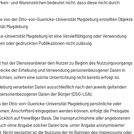
rken- und Warenzeichen bedeutet nicht, dass diese nicht durch
ite von der Otto-von-Guericke-Universität Magdeburg erstellten Objekte
sität Magdeburg.
-Universität Magdeburg ist eine Vervielfältigung oder Verwendung
hen oder gedruckten Publikationen nicht zulässig.
tz hat der Diensteanbieter den Nutzer zu Beginn des Nutzungsvorgangs
Zwecke der Erhebung und Verwendung personenbezogener Daten in
chten, sofern eine solche Unterrichtung nicht bereits erfolgt ist.
eburg verarbeitet Daten ausschließlich nach den jeweils geltenden
 personenbezogener Daten der Bürger (DSG-LSA).
s der Otto-von-Guericke-Universität Magdeburg persönliche oder
amen, Anschriften) eingegeben werden können, erfolgt die Preisgabe
cklich auf freiwilliger Basis. Die Inanspruchnahme aller angebotenen
 auch ohne Angabe solcher Daten bzw. unter Angabe anonymisierter
. Nicht gestattet ist die Nutzung der im Rahmen des Impressums oder