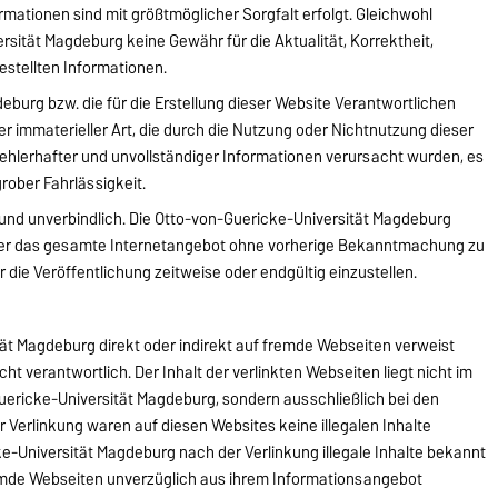
rmationen sind mit größtmöglicher Sorgfalt erfolgt. Gleichwohl
sität Magdeburg keine Gewähr für die Aktualität, Korrektheit,
gestellten Informationen.
eburg bzw. die für die Erstellung dieser Website Verantwortlichen
er immaterieller Art, die durch die Nutzung oder Nichtnutzung dieser
ehlerhafter und unvollständiger Informationen verursacht wurden, es
grober Fahrlässigkeit.
d und unverbindlich. Die Otto-von-Guericke-Universität Magdeburg
n oder das gesamte Internetangebot ohne vorherige Bekanntmachung zu
 die Veröffentlichung zeitweise oder endgültig einzustellen.
ät Magdeburg direkt oder indirekt auf fremde Webseiten verweist
nicht verantwortlich. Der Inhalt der verlinkten Webseiten liegt nicht im
ericke-Universität Magdeburg, sondern ausschließlich bei den
r Verlinkung waren auf diesen Websites keine illegalen Inhalte
ke-Universität Magdeburg nach der Verlinkung illegale Inhalte bekannt
remde Webseiten unverzüglich aus ihrem Informationsangebot