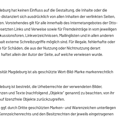
burg hat keinen Einfluss auf die Gestaltung, die Inhalte oder die
 distanziert sich ausdrücklich von allen Inhalten der verlinkten Seiten,
n. Vorstehendes gilt für alle innerhalb des Internetangebotes der Otto-
setzten Links und Verweise sowie für Fremdeinträge in vom jeweiligen
ussionsforen, Linkverzeichnissen, Mailinglisten und in allen anderen
t externe Schreibzugriffe möglich sind. Für illegale, fehlerhafte oder
e für Schäden, die aus der Nutzung oder Nichtnutzung derart
haftet allein der Autor der Seite, auf welche verwiesen wurde.
sität Magdeburg ist als geschützte Wort-Bild-Marke markenrechtlich
eburg ist bestrebt, die Urheberrechte der verwendeten Bilder,
en und Texte (nachfolgend „Objekte“ genannt) zu beachten, von ihr
auf lizenzfreie Objekte zurückzugreifen.
 ggf. durch Dritte geschützten Marken- und Warenzeichen unterliegen
Kennzeichenrechts und den Besitzrechten der jeweils eingetragenen