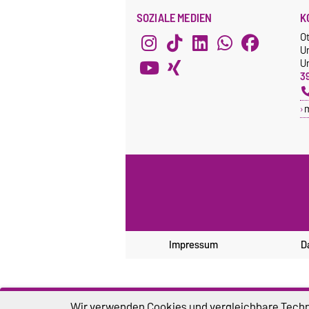
SOZIALE MEDIEN
K
O
U
Un
3
Impressum
D
Wir verwenden Cookies und vergleichbare Techno