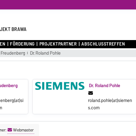
JEKT BRAWA
NEN
FÖRDERUNG
PROJEKTPARTNER
ABSCHLUSSTREFFEN
r Freudenberg
Dr. Roland Pohle
eudenberg
Dr. Roland Pohle
denberg(at)si
roland.pohle(at)siemen
m
s.com
ner:
Webmaster