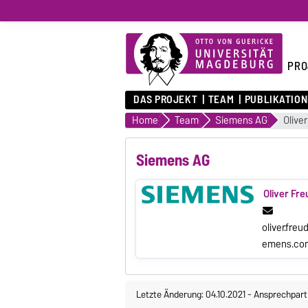
PRO
DAS PROJEKT
TEAM
PUBLIKATIO
Home
Team
Siemens AG
Olive
Siemens AG
Oliver Fr
oliver.freu
emens.co
Letzte Änderung: 04.10.2021
-
Ansprechpart