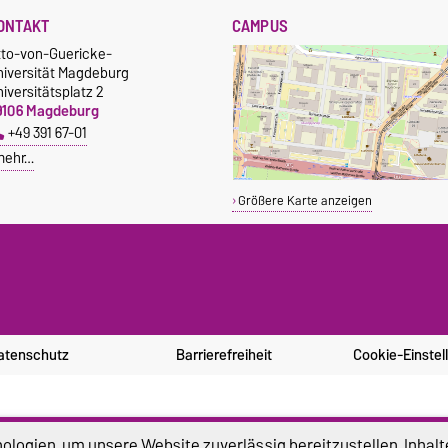
ONTAKT
CAMPUS
tto-von-Guericke-
niversität Magdeburg
iversitätsplatz 2
9106 Magdeburg
+49 391 67-01
mehr…
Größere Karte anzeigen
atenschutz
Barrierefreiheit
Cookie-Einstel
logien, um unsere Website zuverlässig bereitzustellen, Inhalt